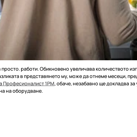
а просто.
работи. Обикновено увеличава количеството из
азликата в представянето му, може да отнеме месеци, пр
а
Професионалист
1PM
, обаче, незабавно ще докладва з
на на оборудване.