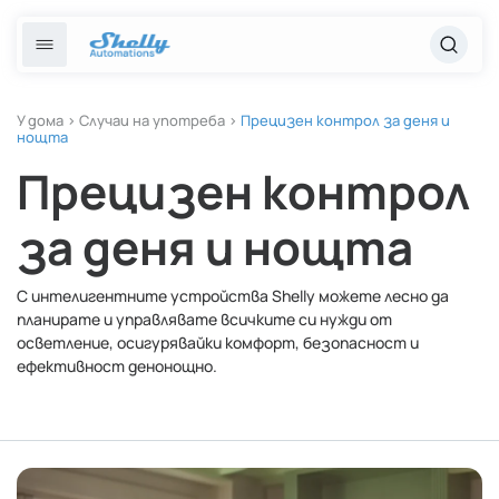
Преминете
към
Отказ
Български
съдържанието
език
Популярни търсения
Решения
English
У дома
>
Случаи на употреба
>
Прецизен контрол за деня и
нощта
Интелигентно осветление
Шели 1 поколение 3
Български
Прецизен контрол
Услуги
Отопление и климатичен контрол
за деня и нощта
Релейни превключватели
Енергиен мониторинг
Курсове
С интелигентните устройства Shelly можете лесно да
планирате и управлявате всичките си нужди от
Магазин
осветление, осигурявайки комфорт, безопасност и
ефективност денонощно.
Помощ и ресурси
Контакти