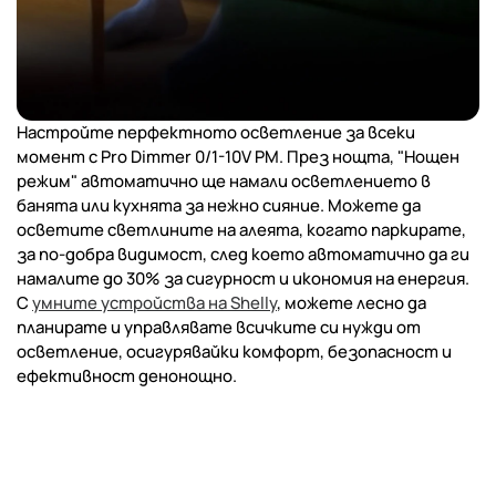
Настройте перфектното осветление за всеки
момент с Pro Dimmer 0/1-10V PM. През нощта, "Нощен
режим" автоматично ще намали осветлението в
банята или кухнята за нежно сияние. Можете да
осветите светлините на алеята, когато паркирате,
за по-добра видимост, след което автоматично да ги
намалите до 30% за сигурност и икономия на енергия.
С
умните устройства на Shelly
, можете лесно да
планирате и управлявате всичките си нужди от
осветление, осигурявайки комфорт, безопасност и
ефективност денонощно.